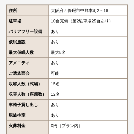
住所
大阪府四條畷市中野本町2－18
駐車場
10台完備（第2駐車場25台あり）
バリアフリー設備
あり
仮眠施設
あり
最大仮眠人数
最大5名
アメニティ
あり
ご遺族面会
可能
収容人数（式場）
15名
収容人数（座席数）
12名
車椅子貸し出し
あり
親族控室
あり
火葬料金
0円（プラン内）